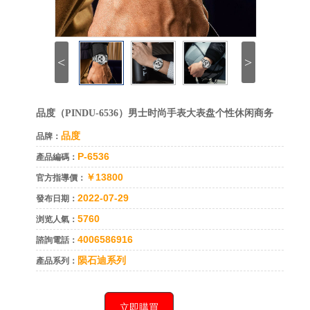
<
>
品度（PINDU-6536）男士时尚手表大表盘个性休闲商务
品度
品牌：
P-6536
產品編碼：
￥13800
官方指導價：
2022-07-29
發布日期：
5760
浏览人氣：
4006586916
諮詢電話：
陨石迪系列
產品系列：