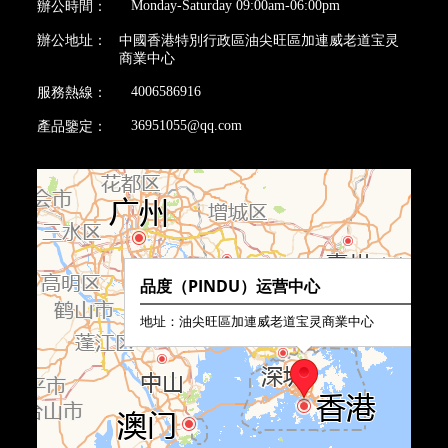
Monday-Saturday 09:00am-06:00pm
辦公時間：
辦公地址：
中國香港特別行政區油尖旺區加連威老道宝灵
商業中心
4006586916
服務熱線：
36951055@qq.com
產品鑒定：