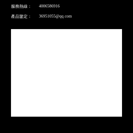
4006586916
服務熱線：
36951055@qq.com
產品鑒定：